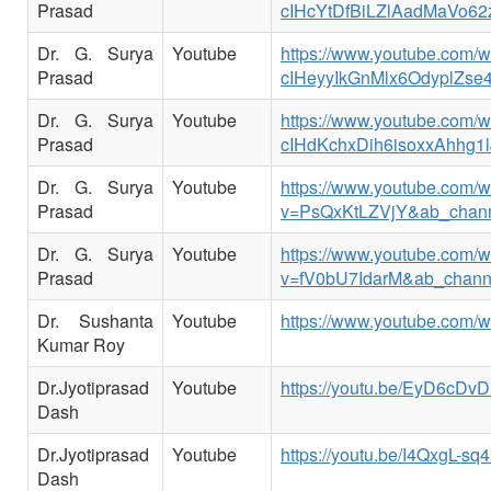
Prasad
cIHcYtDfBiLZlAadMaVo62
Dr. G. Surya
Youtube
https://www.youtube.com
Prasad
cIHeyyIkGnMlx6OdyplZse
Dr. G. Surya
Youtube
https://www.youtube.co
Prasad
cIHdKchxDih6isoxxAhhg1l
Dr. G. Surya
Youtube
https://www.youtube.com/
Prasad
v=PsQxKtLZVjY&ab_chan
Dr. G. Surya
Youtube
https://www.youtube.com/
Prasad
v=fV0bU7IdarM&ab_chann
Dr. Sushanta
Youtube
https://www.youtube.com/
Kumar Roy
Dr.Jyotiprasad
Youtube
https://youtu.be/EyD6cDv
Dash
Dr.Jyotiprasad
Youtube
https://youtu.be/I4QxgL-sq4
Dash