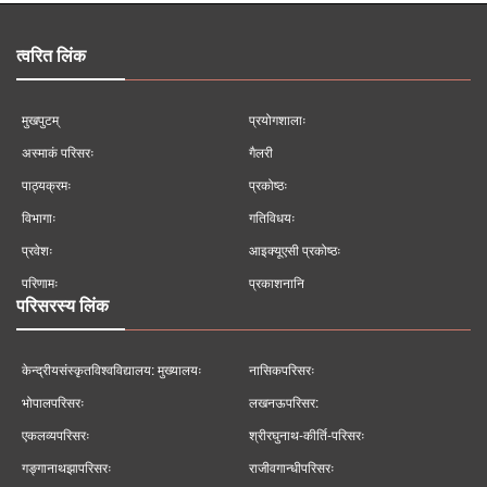
त्वरित लिंक
मुखपुटम्
प्रयोगशालाः
अस्माकं परिसरः
गैलरी
पाठ्यक्रमः
प्रकोष्ठः
विभागाः
गतिविधयः
प्रवेशः
आइक्यूएसी प्रकोष्ठः
परिणामः
प्रकाशनानि
परिसरस्य लिंक
केन्द्रीयसंस्कृतविश्वविद्यालय: मुख्यालयः
नासिकपरिसरः
भोपालपरिसरः
लखनऊपरिसर:
एकलव्यपरिसरः
श्रीरघुनाथ-कीर्ति-परिसरः
गङ्गानाथझापरिसरः
राजीवगान्धीपरिसरः